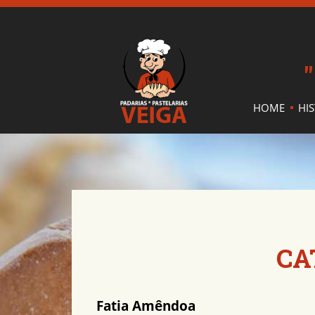
"
HOME
HI
CA
Fatia Amêndoa