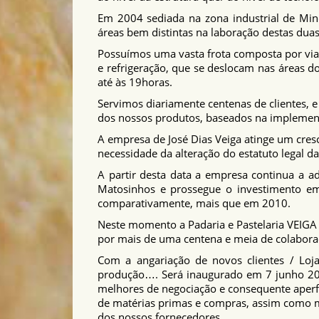
Em 2004 sediada na zona industrial de Min
áreas bem distintas na laboração destas duas
Possuímos uma vasta frota composta por via
e refrigeração, que se deslocam nas áreas d
até às 19horas.
Servimos diariamente centenas de clientes, e
dos nossos produtos, baseados na implement
A empresa de José Dias Veiga atinge um cre
necessidade da alteração do estatuto legal 
A partir desta data a empresa continua a a
Matosinhos e prossegue o investimento e
comparativamente, mais que em 2010.
Neste momento a Padaria e Pastelaria VEIGA
por mais de uma centena e meia de colabor
Com a angariação de novos clientes / Loj
produção…. Será inaugurado em 7 junho 20
melhores de negociação e consequente aper
de matérias primas e compras, assim como 
dos nossos fornecedores.