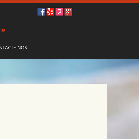
O
"
NTACTE-NOS