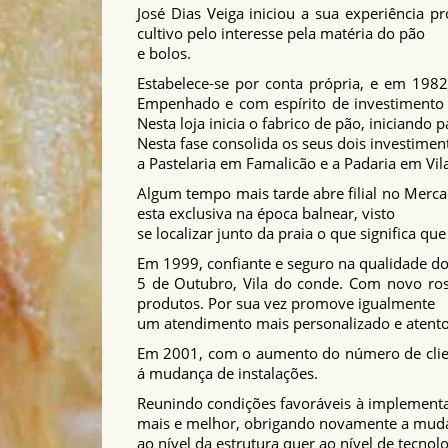
José Dias Veiga iniciou a sua experiência 
cultivo pelo interesse pela matéria do pão
e bolos.
Estabelece-se por conta própria, e em 1982 
Empenhado e com espírito de investimento 
Nesta loja inicia o fabrico de pão, iniciando
Nesta fase consolida os seus dois investime
a Pastelaria em Famalicão e a Padaria em Vil
Algum tempo mais tarde abre filial no Merca
esta exclusiva na época balnear, visto
se localizar junto da praia o que significa 
Em 1999, confiante e seguro na qualidade do
5 de Outubro, Vila do conde. Com novo ros
produtos. Por sua vez promove igualmente
um atendimento mais personalizado e atento
Em 2001, com o aumento do número de client
á mudança de instalações.
Reunindo condições favoráveis à implementaç
mais e melhor, obrigando novamente a mudar 
ao nível da estrutura quer ao nível de tecnol