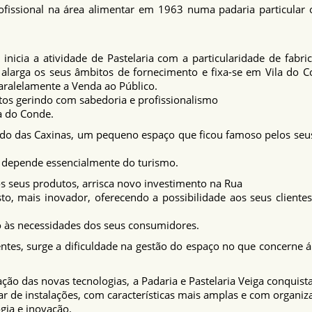
profissional na área alimentar em 1963 numa padaria particular
inicia a atividade de Pastelaria com a particularidade de fab
alarga os seus âmbitos de fornecimento e fixa-se em Vila do C
 paralelamente a Venda ao Público.
ntos gerindo com sabedoria e profissionalismo
a do Conde.
do das Caxinas, um pequeno espaço que ficou famoso pelos seus
que depende essencialmente do turismo.
s seus produtos, arrisca novo investimento na Rua
to, mais inovador, oferecendo a possibilidade aos seus client
 às necessidades dos seus consumidores.
es, surge a dificuldade na gestão do espaço no que concerne 
ão das novas tecnologias, a Padaria e Pastelaria Veiga conqui
de instalações, com características mais amplas e com organiza
ogia e inovação.