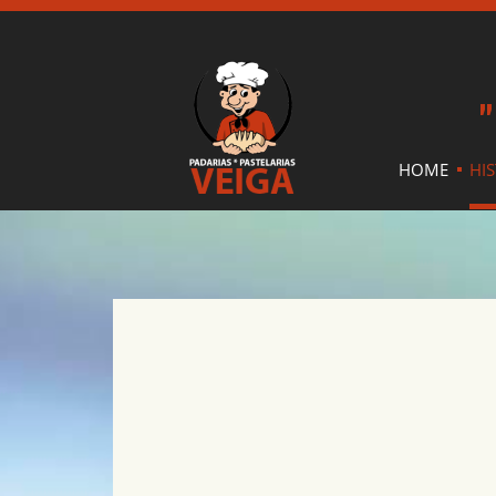
"
HOME
HI