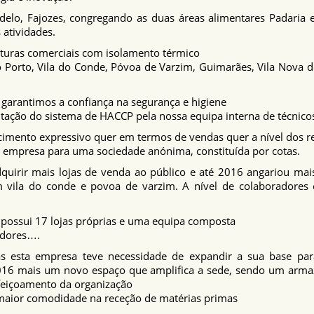
delo, Fajozes, congregando as duas áreas alimentares Padaria 
 atividades.
turas comerciais com isolamento térmico
o Porto, Vila do Conde, Póvoa de Varzim, Guimarães, Vila Nova d
 garantimos a confiança na segurança e higiene
ação do sistema de HACCP pela nossa equipa interna de técnicos
scimento expressivo quer em termos de vendas quer a nível dos 
da empresa para uma sociedade anónima, constituída por cotas.
dquirir mais lojas de venda ao público e até 2016 angariou ma
m vila do conde e povoa de varzim. A nível de colaboradore
 possui 17 lojas próprias e uma equipa composta
adores….
as esta empresa teve necessidade de expandir a sua base pa
16 mais um novo espaço que amplifica a sede, sendo um armazé
feiçoamento da organização
maior comodidade na receção de matérias primas